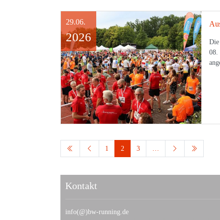
29.06.
2026
Die
08.
ang
1
2
3
…
Kontakt
info(@)bw-running.de