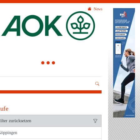
News
1
2
3
ufe
ilter zurücksetzen
Göppingen