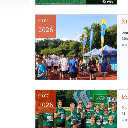
09.07.
2026
Son
Men
war
09.07.
2026
Nic
11.
um