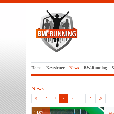
Home
Newsletter
News
BW-Running
S
News
1
2
3
…
14.07.
Mel