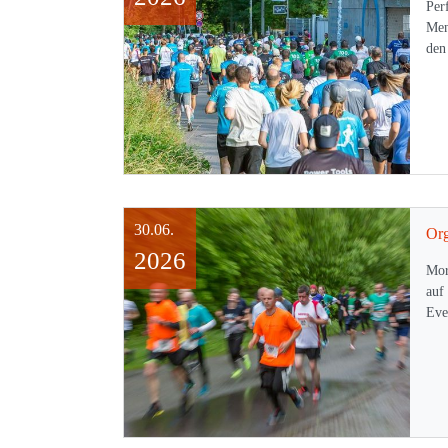
Per
Men
de
30.06.
Org
2026
Mor
auf
Eve