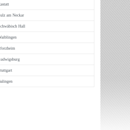
astatt
ulz am Neckar
chwäbisch Hall
aiblingen
forzheim
Ludwigsburg
tuttgart
alingen