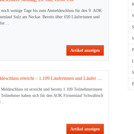
R
 noch wenige Tage bis zum Anmeldeschluss für den 9. AOK
S
menlauf Sulz am Neckar. Bereits über 650 Läuferinnen und
ufer…
S
W
P
Artikel anzeigen
S
Meldeschluss erreicht – 1.109 Läuferinnen und Läufer sind dabei!
B
 Meldeschluss ist erreicht und bereits 1.109 Teilnehmerinnen
 Teilnehmer haben sich für den AOK Firmenlauf Schwäbisch
ll…
Artikel anzeigen